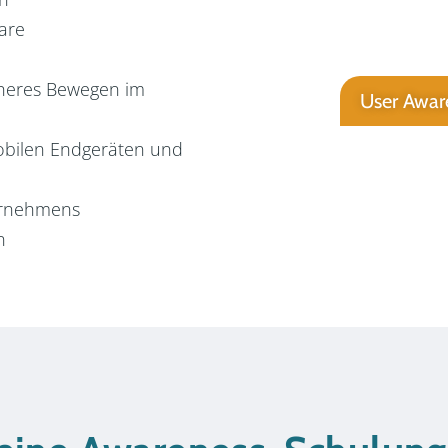
are
cheres Bewegen im
User Awar
bilen Endgeräten und
ternehmens
n