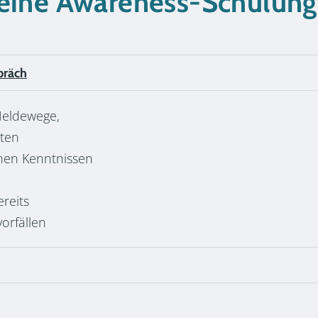
 eine Awareness-Schulung
präch
eldewege,
tten
nen Kenntnissen
reits
orfällen