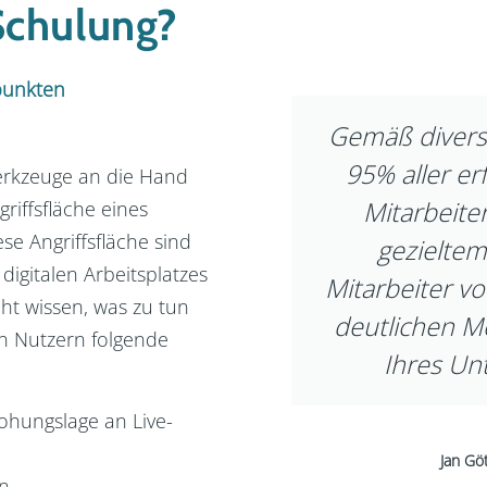
Schulung?
punkten
Gemäß divers
95% aller er
Werkzeuge an die Hand
Mitarbeite
riffsfläche eines
e Angriffsfläche sind
gezieltem
digitalen Arbeitsplatzes
Mitarbeiter v
cht wissen, was zu tun
deutlichen Me
en Nutzern folgende
Ihres U
ohungslage an Live-
Jan Göt
rn