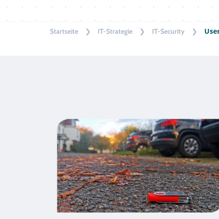
❯
❯
❯
Use
Startseite
IT-Strategie
IT-Security