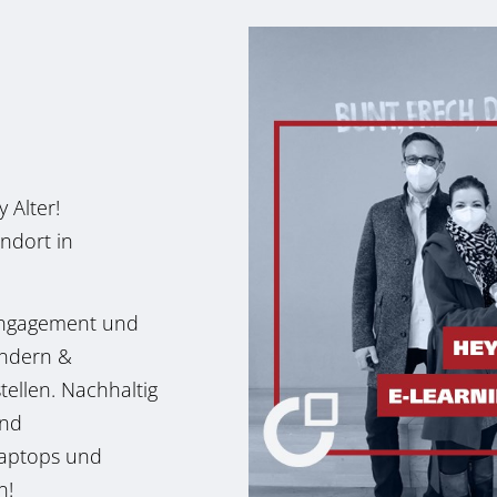
 Alter!
ndort in
 Engagement und
indern &
tellen. Nachhaltig
und
Laptops und
n!