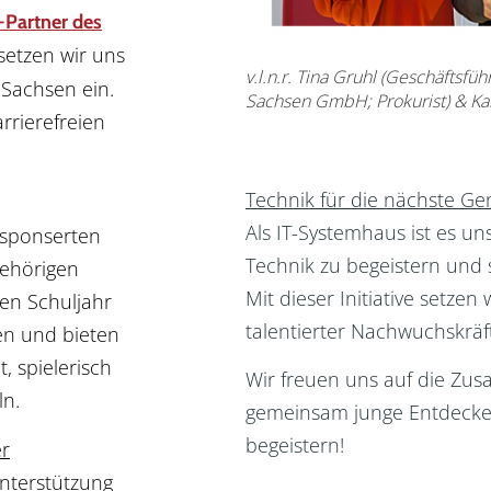
-Partner des
setzen wir uns
v.l.n.r. Tina Gruhl (Geschäftsf
n Sachsen ein.
Sachsen GmbH; Prokurist) & Kai
rrierefreien
Technik für die nächste G
Als IT-Systemhaus ist es un
esponserten
Technik zu begeistern und si
gehörigen
Mit dieser Initiative setzen
en Schuljahr
talentierter Nachwuchskräf
en und bieten
, spielerisch
Wir freuen uns auf die Zu
n.
gemeinsam junge Entdecker
begeistern!
er
nterstützung