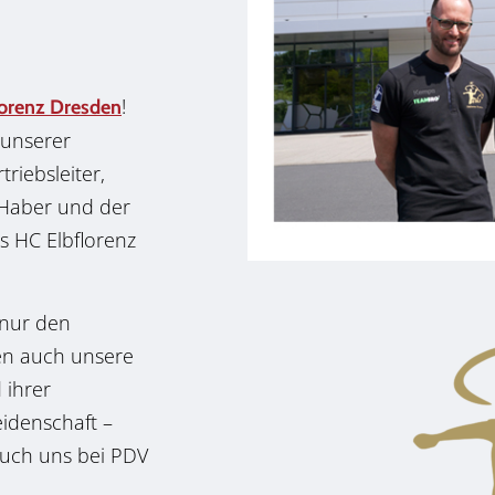
!
lorenz Dresden
 unserer
riebsleiter,
 Haber und der
s HC Elbflorenz
 nur den
en auch unsere
 ihrer
eidenschaft –
 auch uns bei PDV