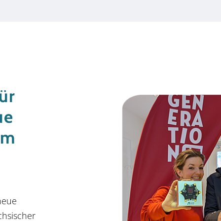
ür
ue
em
neue
chsischer