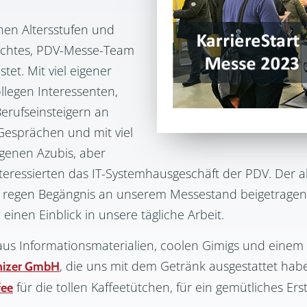
hen Altersstufen und
schtes, PDV-Messe-Team
et. Mit viel eigener
llegen Interessenten,
erufseinsteigern an
Gesprächen und mit viel
genen Azubis, aber
nteressierten das IT-Systemhausgeschäft der PDV. Der
 regen Begängnis an unserem Messestand beigetragen. 
inen Einblick in unsere tägliche Arbeit.
us Informationsmaterialien, coolen Gimigs und einem 
, die uns mit dem Getränk ausgestattet hab
nizer GmbH
für die tollen Kaffeetütchen, für ein gemütliches Er
fee