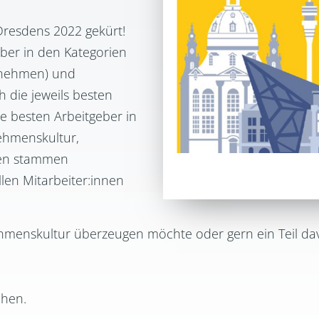
Dresdens 2022
gekürt!
eber in den Kategorien
rnehmen) und
 die jeweils
besten
ie
besten Arbeitgeber in
ehmenskultur,
en stammen
len Mitarbeiter:innen
hmenskultur überzeugen möchte oder gern ein Teil da
ehen.